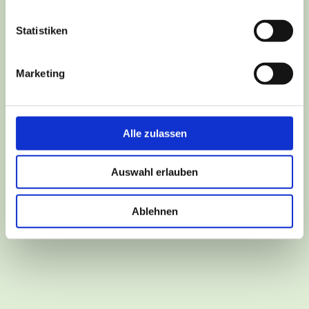
Statistiken
Marketing
Alle zulassen
Events
Auswahl erlauben
Scarlett Ermisch
/
Oktober 5, 2022
05.10.2022 Tanzen zu den größten Hits aller Zeiten
Ablehnen