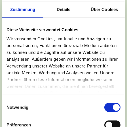
Events
Zustimmung
Details
Über Cookies
Kasia
/
August 12, 2023
19.08.2023 Elvoice bei uns! Leckere Kuchen und
rockige Tunes – Wir haben ein Event, das euch
Diese Webseite verwendet Cookies
umhauen wird! – Save […]
Wir verwenden Cookies, um Inhalte und Anzeigen zu
personalisieren, Funktionen für soziale Medien anbieten
zu können und die Zugriffe auf unsere Website zu
analysieren. Außerdem geben wir Informationen zu Ihrer
Verwendung unserer Website an unsere Partner für
soziale Medien, Werbung und Analysen weiter. Unsere
Partner führen diese Informationen möglicherweise mit
weiteren Daten zusammen, die Sie ihnen bereitgestellt
haben oder die sie im Rahmen Ihrer Nutzung der Dienste
gesammelt haben.
Einwilligungsauswahl
Notwendig
Präferenzen